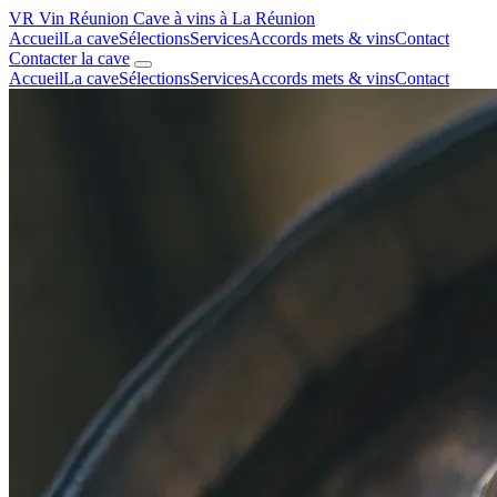
VR
Vin Réunion
Cave à vins à La Réunion
Accueil
La cave
Sélections
Services
Accords mets & vins
Contact
Contacter la cave
Accueil
La cave
Sélections
Services
Accords mets & vins
Contact