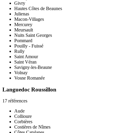
Givry
Hautes Côtes de Beaunes
Julienas
Macon-Villages
Mercurey
Meursault
Nuits Saint Georges
Pommard
Pouilly - Fuissé
Rully
Saint Amour
Saint Véran
Savigny-les-Beaune
Volnay
Vosne Romanée
Languedoc Roussillon
17 références
Aude
Collioure
Corbières
Costières de Nîmes
Côtes Catalanes