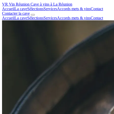
VR
Vin Réunion
Cave à vins à La Réunion
Accueil
La cave
Sélections
Services
Accords mets & vins
Contact
Contacter la cave
Accueil
La cave
Sélections
Services
Accords mets & vins
Contact