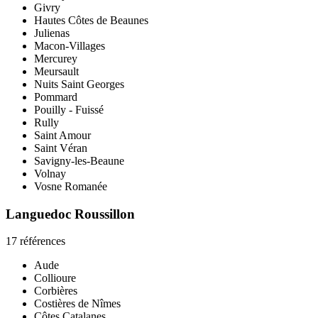
Givry
Hautes Côtes de Beaunes
Julienas
Macon-Villages
Mercurey
Meursault
Nuits Saint Georges
Pommard
Pouilly - Fuissé
Rully
Saint Amour
Saint Véran
Savigny-les-Beaune
Volnay
Vosne Romanée
Languedoc Roussillon
17 références
Aude
Collioure
Corbières
Costières de Nîmes
Côtes Catalanes